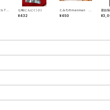
ナルTシ
七味にんにく（小）
とみたのmenmen プ
富田製
レーン
ャツ
¥432
¥450
¥3,