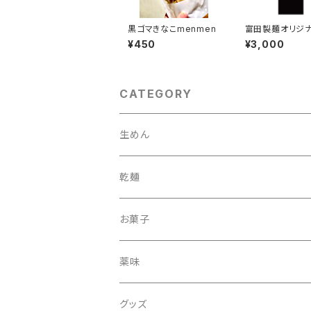
黒ゴマきなこmenmen
富田製麺オリジ
ャツ2
¥450
¥3,000
CATEGORY
生めん
乾麺
丸
お菓子
細まる
薬味
ひもかわ
グッズ