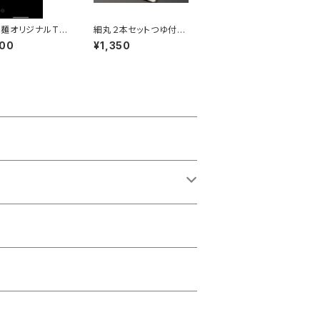
麺オリジナルTシ
細丸２本セットつゆ付
き (4食分)
000
¥1,350