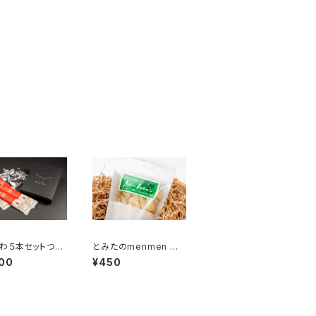
わ５本セットつゆ
とみたのmenmen の
(１０食分)
り塩
00
¥450