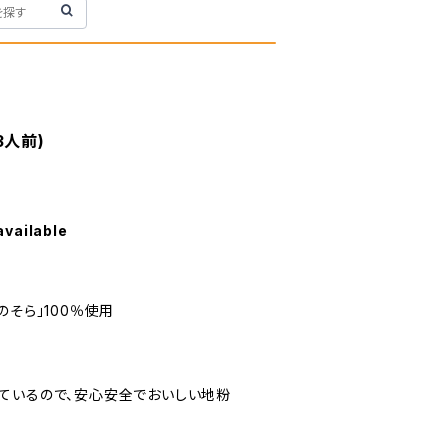
3人前)
available
のそら」100％使用
ているので、安心安全でおいしい地粉