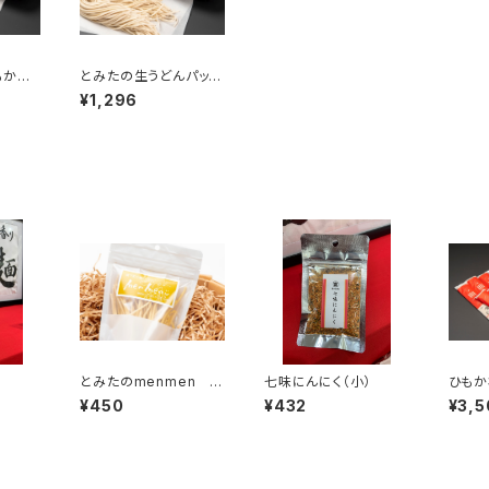
もかわ
とみたの生うどんパック
(2人前)
¥1,296
とみたのmenmen カ
七味にんにく（小）
ひもか
レー
付き 
¥450
¥432
¥3,5