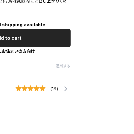
す。賞味期限内にお召し上がりくだ
l shipping available
d to cart
にお住まいの方向け
通報する
(18)