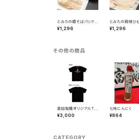
とみたの姫そばパック
とみたの殿様ひ
（2人前つゆ付き）
（2人前つゆ付き）
¥1,296
¥1,296
その他の商品
富田製麺オリジナルTシ
七味にんにく
ャツ2
¥3,000
¥864
CATEGORY