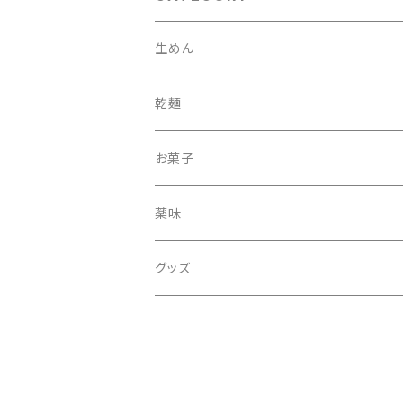
生めん
乾麺
丸
お菓子
細まる
薬味
ひもかわ
グッズ