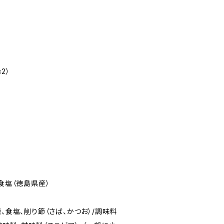
2）
食塩（徳島県産）
糖、食塩、削り節（さば、かつお）/調味料