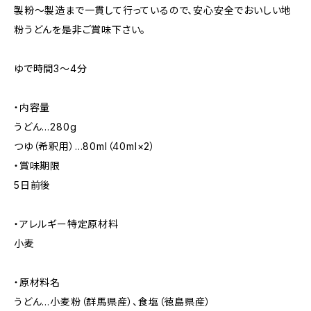
製粉～製造まで一貫して行っているので、安心安全でおいしい地
粉うどんを是非ご賞味下さい。
ゆで時間3～4分
・内容量
うどん…280g
つゆ（希釈用）…80ml（40ml×2）
・賞味期限
5日前後
・アレルギー特定原材料
小麦
・原材料名
うどん…小麦粉（群馬県産）、食塩（徳島県産）