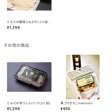
とみたの殿様ひもかわ（2人前つ
ゆ付き）
¥1,296
その他の商品
とみたの侍うどんパック(3人前)
黒ゴマきなこmenmen
¥1,296
¥450