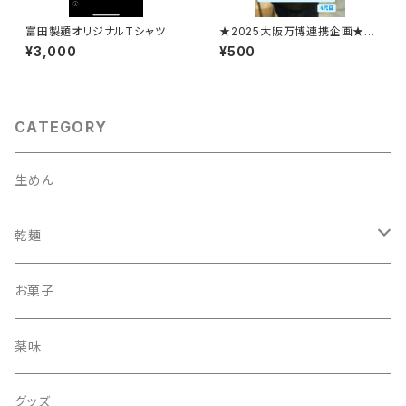
富田製麺オリジナルTシャツ
★2025大阪万博連携企画★コ
コナッツペッパーmenmen
¥3,000
¥500
CATEGORY
生めん
乾麺
丸
お菓子
細まる
薬味
ひもかわ
グッズ