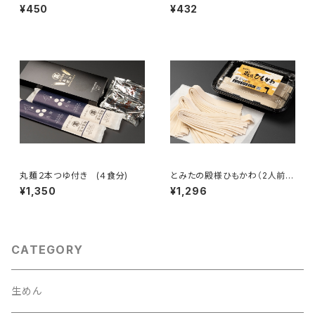
く
¥450
¥432
丸麺２本つゆ付き (４食分)
とみたの殿様ひもかわ（2人前つ
ゆ付き）
¥1,350
¥1,296
CATEGORY
生めん