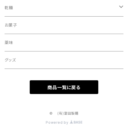
乾麺
丸
お菓子
細まる
薬味
ひもかわ
グッズ
商品一覧に戻る
© (有)富田製麺
Powered by