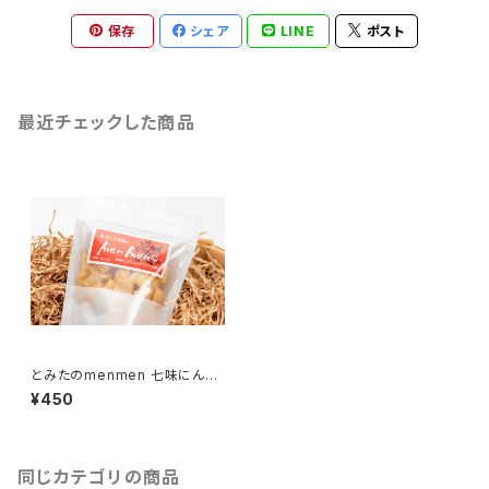
保存
シェア
LINE
ポスト
最近チェックした商品
とみたのmenmen 七味にんに
く
¥450
同じカテゴリの商品