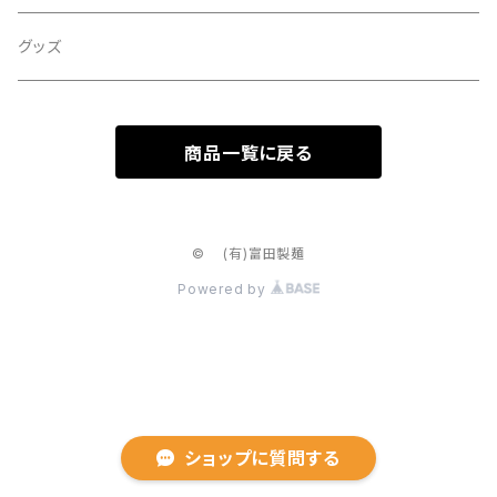
ひもかわ
グッズ
商品一覧に戻る
© (有)富田製麺
Powered by
ショップに質問する