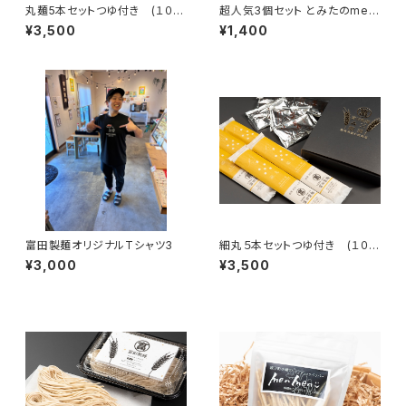
丸麺5本セットつゆ付き (１０食
超人気3個セット とみたのmen
分)
men
¥3,500
¥1,400
富田製麺オリジナルTシャツ3
細丸５本セットつゆ付き (１０食
分)
¥3,000
¥3,500