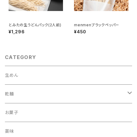
とみたの生うどんパック(2人前)
menmenブラックペッパー
¥1,296
¥450
CATEGORY
生めん
乾麺
丸
お菓子
細まる
薬味