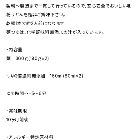
製粉～製造まで一貫して行っているので、安心安全でおいしい地
粉うどんを是非ご賞味下さい。
乾麺1本で約2人前になります。
麺つゆは、化学調味料無添加の汁が入っています。
・内容量
麺 360ｇ(180ｇ×2)
つゆ3倍濃縮無添加 160ml(80ml×2)
ゆで時間・・・5～6分
・賞味期限
10ヶ月前後
・アレルギー特定原材料