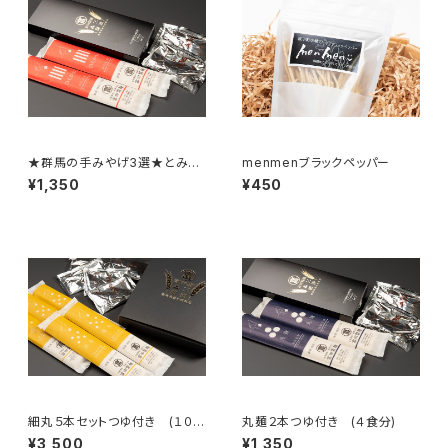
★群馬の手みやげ3選★とみた
menmenブラックペッパー
のひもかわ 2本セットつゆ付
¥1,350
¥450
き （4食）
細丸５本セットつゆ付き (１０食
丸麺２本つゆ付き (４食分)
分)
¥3,500
¥1,350