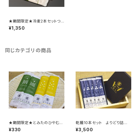
★期間限定★冷麦2本セットつ
ゆ付き 乾麺
¥1,350
同じカテゴリの商品
★期間限定★とみたのひやむぎ
乾麺10本セット よりどり詰め
（一袋）
合わせ
¥330
¥3,500