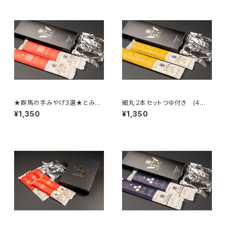
★群馬の手みやげ3選★とみた
細丸２本セットつゆ付き (4食
のひもかわ 2本セットつゆ付
分)
¥1,350
¥1,350
き （4食）