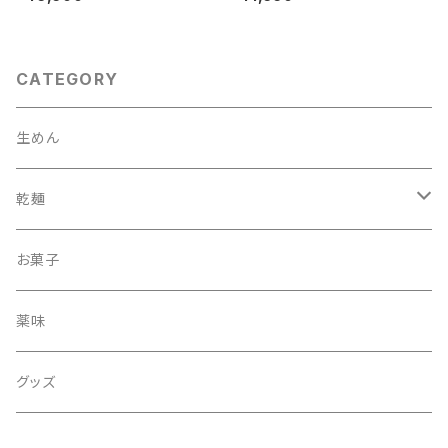
CATEGORY
生めん
乾麺
丸
お菓子
細まる
薬味
ひもかわ
グッズ