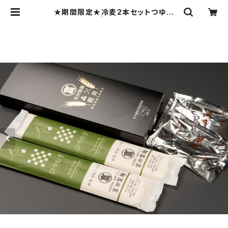
★期間限定★冷麦2本セットつゆ付
き 乾麺 | (有)富田製麺