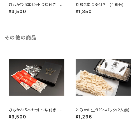
ひもかわ５本セットつゆ付き
丸麺２本つゆ付き (４食分)
(１０食分)
¥3,500
¥1,350
その他の商品
ひもかわ５本セットつゆ付き
とみたの生うどんパック(2人前)
(１０食分)
¥3,500
¥1,296