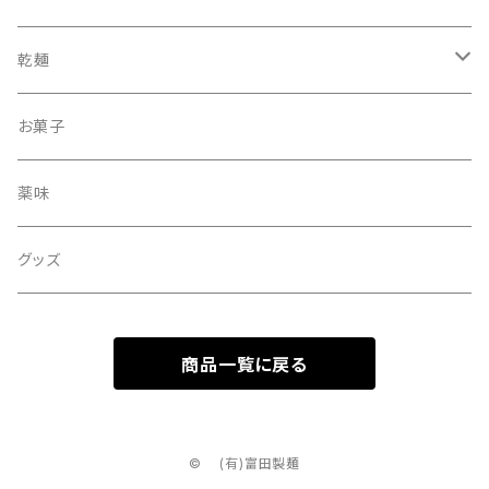
乾麺
丸
お菓子
細まる
薬味
ひもかわ
グッズ
商品一覧に戻る
© (有)富田製麺