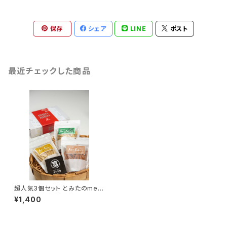
保存
シェア
LINE
ポスト
最近チェックした商品
超人気3個セット とみたのmen
men
¥1,400