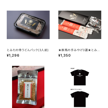
とみたの侍うどんパック(3人前)
★群馬の手みやげ3選★とみた
のひもかわ 2本セットつゆ付
¥1,296
¥1,350
き （4食）