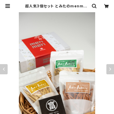
超人気3個セット とみたのmenmen
| (有)富田製麺