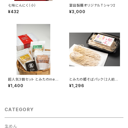
七味にんにく（小）
富田製麺オリジナルTシャツ2
¥432
¥3,000
超人気3個セット とみたのmen
とみたの姫そばパック（2人前つ
men
ゆ付き）
¥1,400
¥1,296
CATEGORY
生めん