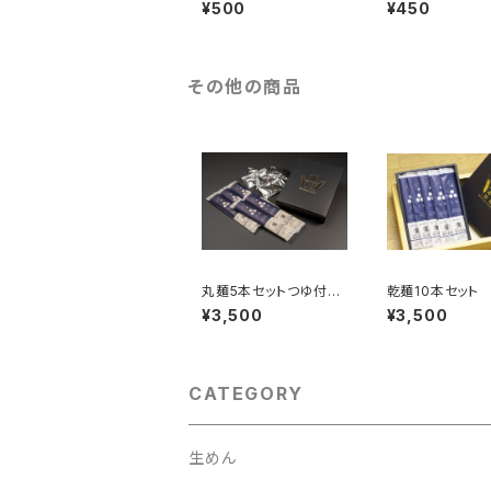
企画★ココナッツペッパ
¥500
¥450
ーmenmen
その他の商品
丸麺5本セットつゆ付
乾麺10本セット
き (１０食分)
り詰め合わせ
¥3,500
¥3,500
CATEGORY
生めん