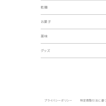
乾麺
丸
お菓子
細まる
薬味
ひもかわ
グッズ
プライバシーポリシー
特定商取引法に基