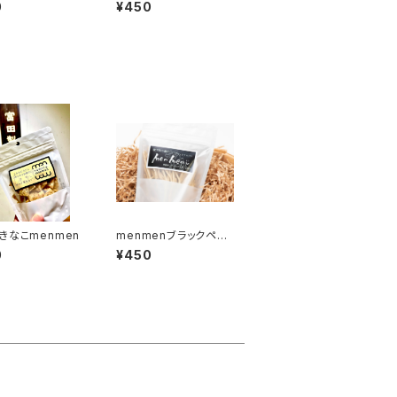
り塩
0
¥450
きなこmenmen
menmenブラックペッ
パー
0
¥450