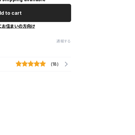
d to cart
にお住まいの方向け
通報する
(18)