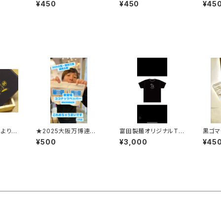
レーン
レー
¥450
¥450
¥45
 よりど
★2025大阪万博連携
富田製麺オリジナルTシ
黒ゴマ
企画★ココナッツペッパ
ャツ
¥500
¥3,000
¥45
ーmenmen